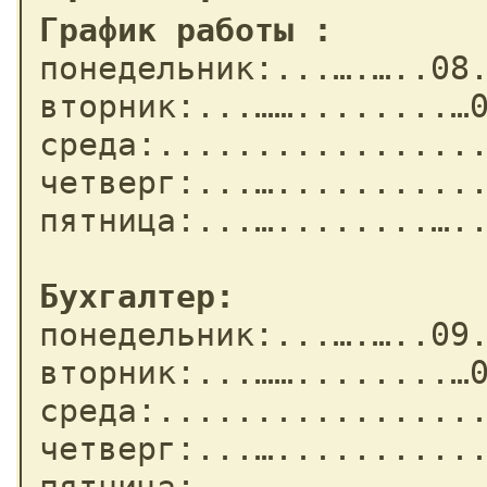
График работы :

понедельник:...….…..08.
вторник:...……........…0
среда:.................
четверг:...…...........
пятница:...…........…..
Бухгалтер:

понедельник:...….…..09.
вторник:...……........…0
среда:.................
четверг:...…...........
пятница:...…........…..