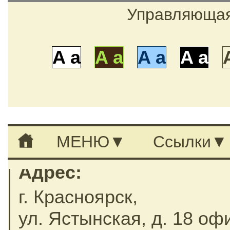
Управляющая
A a
A a
A a
A a
МЕНЮ
Ссылки
Адрес:
г. Красноярск,
ул. Ястынская, д. 18 оф