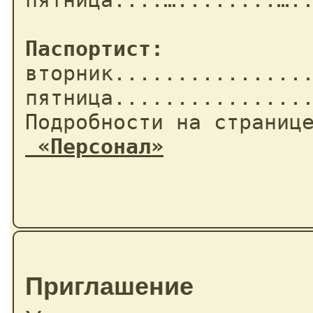
Паспортист:

вторник................
пятница................
 «Персонал»
Приглашение