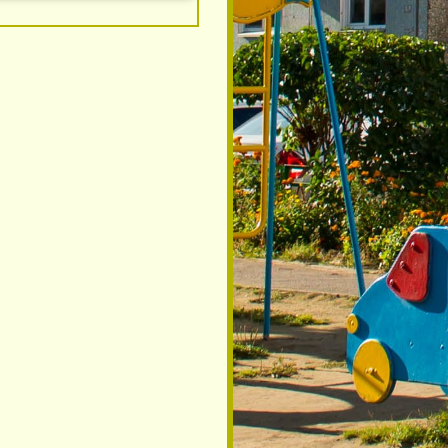
Обращения
в
Квартира
и
я
й
Ж
н