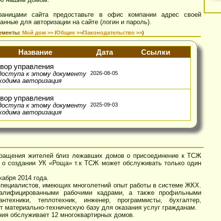
 «Роща».
воевременно ознакомиться с полезной информацией о проживании 
ты на свои вопросы, сделать заявку на какие-либо работы, внест
азать справки, произвести оплату квартплаты, проголосовать дл
лению нашим домом.
страницами сайта предоставьте в офис компании адрес свое
е данные для авторизации на сайте (логин и пароль).
 документы:
Мой дом >>
/
Общие >>
/
Законодательство >>
)
Название
Дата
Ссылки
оговор управления
2026-08-05
ля доступа к этому документу
еобходима авторизация
оговор управления
2025-09-03
ля доступа к этому документу
еобходима авторизация
и обращения жителей близ лежавших домов о присоединение к ТС
ние о создании УК «Роща» т.к ТСЖ может обслуживать только оди