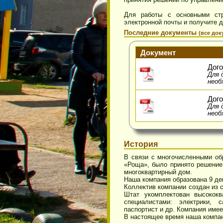
Приглашаем вас на сайт УК
На сайте УК вы сможете с
нашем доме, получить отве
показания счетчиков, зак
принятия решений по управ
Для работы с основными 
электронной почты и получит
Последние документы
(все
Документ
Д
Д
н
Д
Д
н
История
В связи с многочисленным
«Роща», было принято реше
многоквартирный дом.