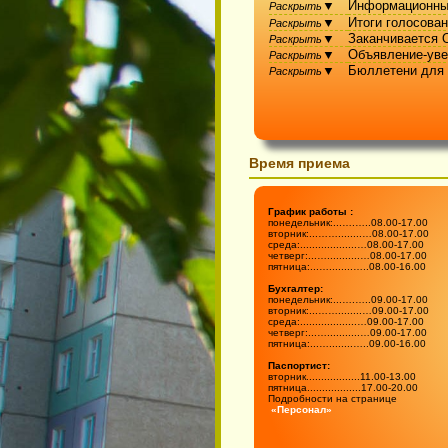
▼
Информацио
Раскрыть
▼
Итоги голос
Раскрыть
▼
Заканчивае
Раскрыть
▼
Объявление-
Раскрыть
▼
Бюллетени 
Раскрыть
Время приема
График работы :

понедельник:...….…..08.00-17.00
вторник:...……........…08.00-17.00
среда:...................…08.00-17.00

четверг:...…...........…08.00-17.00
пятница:...…........…..08.00-16.00
Бухгалтер:

понедельник:...….…..09.00-17.00
вторник:...……........…09.00-17.00
среда:...................…09.00-17.00

четверг:...…...........…09.00-17.00
пятница:...…........…..09.00-16.00
Паспортист:

вторник..................11.00-13.00  

пятница..................17.00-20.00
