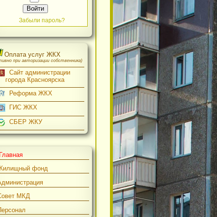
Войти
Забыли пароль?
Оплата услуг ЖКХ
(активно при авторизации собственника)
Сайт администрации
с
города Красноярска
Реформа ЖКХ
ГИС ЖКХ
СБЕР ЖКУ
Главная
Жилищный фонд
Администрация