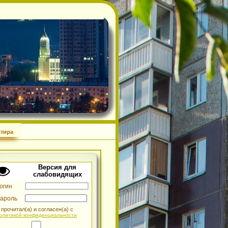
ща»
Квартира
Версия для
слабовидящих
Логин
Пароль
Я прочитал(а) и согласен(а) с
Политикой конфиденциальности