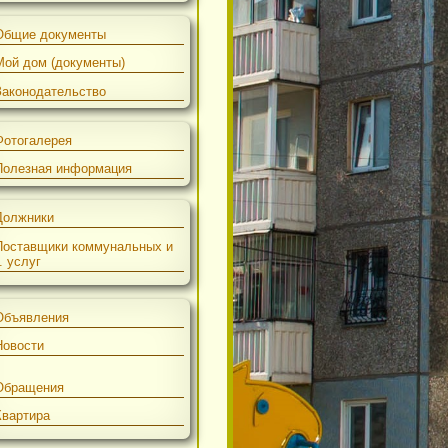
Совет МКД
Персонал
Общие документы
е
Мой дом (документы)
Законодательство
Фотогалерея
Полезная информация
Должники
Поставщики коммунальных и
др. услуг
Объявления
Новости