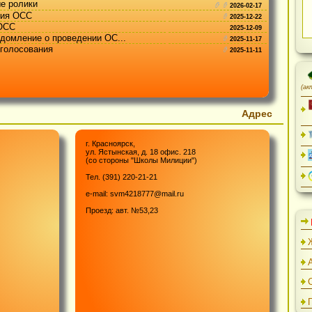
нные ролики
2026-02-17
ования ОСС
2025-12-22
тся ОСС
2025-12-09
уведомление о проведении ОС...
2025-11-17
для голосования
2025-11-11
Адре
г. Красноярск,
ул. Ястынская, д. 18 офис. 218
 

(со стороны "Школы Милиции")
 

Тел. (391) 220-21-21
 



e-mail: svm4218777@mail.ru
 

Проезд: авт. №53,23
 

 


